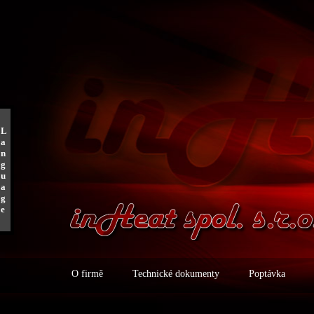
L
a
n
g
u
a
g
e
O firmě
Technické dokumenty
Poptávka