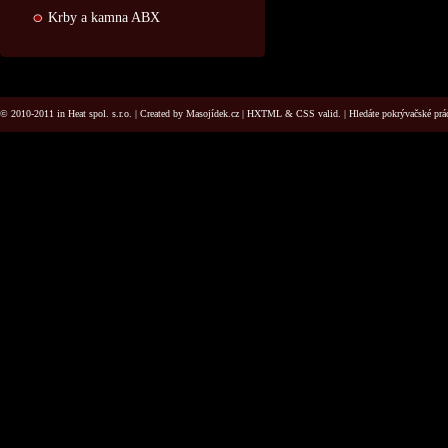
Krby a kamna ABX
© 2010-2011 in Heat spol. s.r.o. | Created by
Masojídek.cz
|
HXTML
&
CSS
valid. | Hledáte
pokrývačské prá