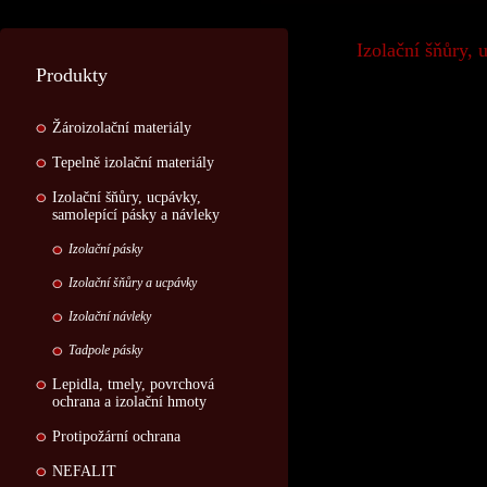
Izolační šňůry, 
Produkty
Žároizolační materiály
Tepelně izolační materiály
Izolační šňůry, ucpávky,
samolepící pásky a návleky
Izolační pásky
Izolační šňůry a ucpávky
Izolační návleky
Tadpole pásky
Lepidla, tmely, povrchová
ochrana a izolační hmoty
Protipožární ochrana
NEFALIT